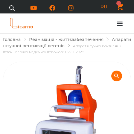
0
RU
Головна
Реанімація - життєзабезпечення
Апарати
штучної вентиляції легенів
Апарат штучної вентиляції
легень першої медичної допомоги CWH-2020