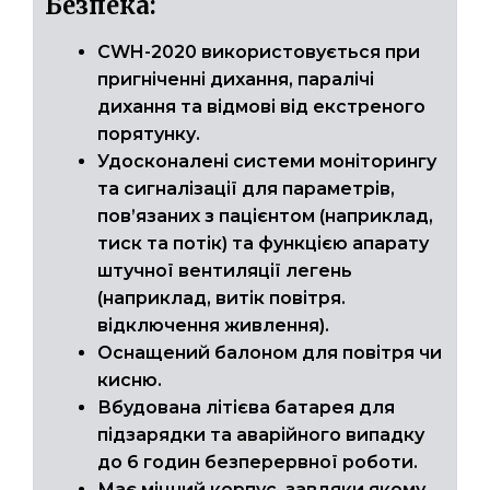
Безпека:
CWH-2020 використовується при
пригніченні дихання, паралічі
дихання та відмові від екстреного
порятунку.
Удосконалені системи моніторингу
та сигналізації для параметрів,
пов’язаних з пацієнтом (наприклад,
тиск та потік) та функцією апарату
штучної вентиляції легень
(наприклад, витік повітря.
відключення живлення).
Оснащений балоном для повітря чи
кисню.
Вбудована літієва батарея для
підзарядки та аварійного випадку
до 6 годин безперервної роботи.
Має міцний корпус, завдяки якому