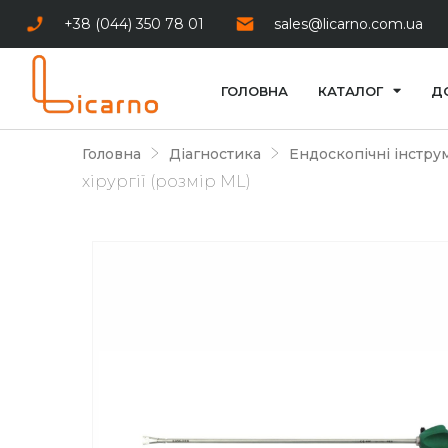
+38 (044) 350 78 01
sales@licarno.com.ua
ГОЛОВНА
КАТАЛОГ
Д
Головна
Діагностика
Ендоскопічні інстру
хірургії (розмір ML)