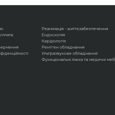
ію
Реанімація - життєзабезпечення
оплата
Ендоскопія
Кардіологія
вернення
Рентген обладнання
фіденційності
Ультразвукове обладнання
Функціональні ліжка та медичні меб