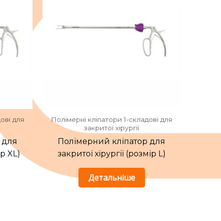
ові для
Полімерні кліпатори 1-складові для
закритої хірургії
 для
Полімерний кліпатор для
ір XL)
закритої хірургії (розмір L)
Детальніше