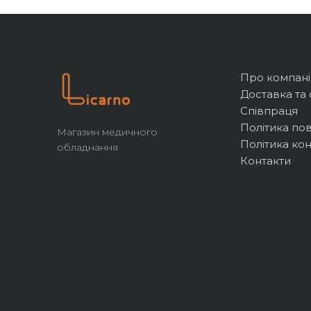
Про компан
Доставка та 
Співпраця
Політика по
Магазин медичного
Політика кон
обладнання
Контакти