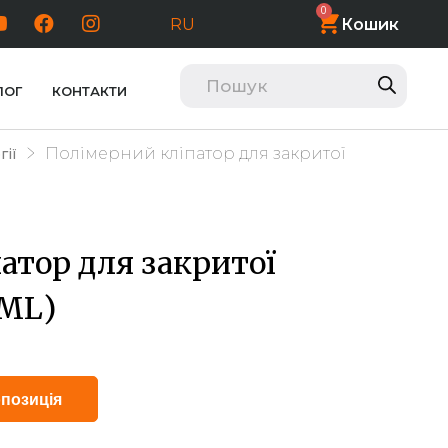
0
Кошик
RU
ЛОГ
КОНТАКТИ
Полімерний кліпатор для закритої
гії
атор для закритої
 ML)
Alternative:
позиція