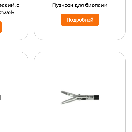
еский, с
Пуансон для биопсии
Bowel»
Подробней