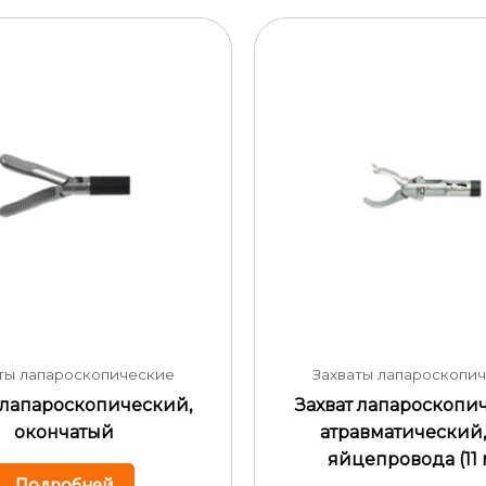
ты лапароскопические
Захваты лапароскопи
 лапароскопический,
Захват лапароскопи
окончатый
атравматический,
яйцепровода (11
Подробней