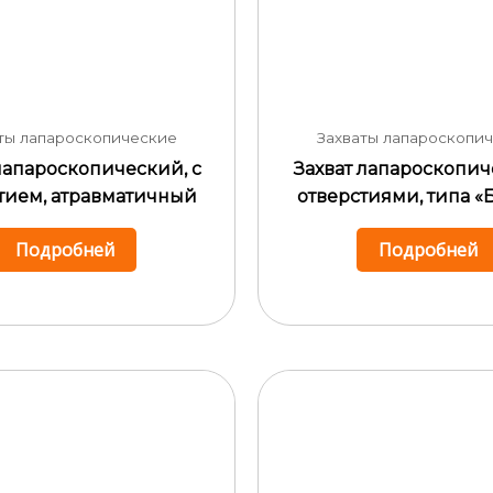
ты лапароскопические
Захваты лапароскопи
лапароскопический, с
Захват лапароскопич
тием, атравматичный
отверстиями, типа «
Подробней
Подробней