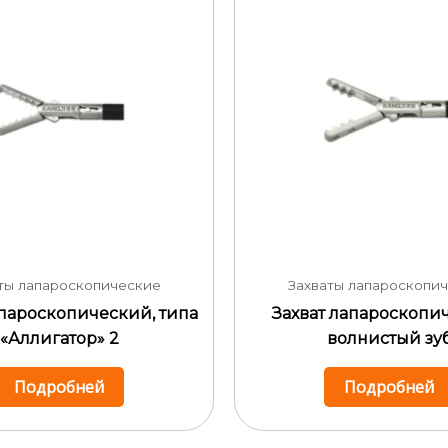
ты лапароскопические
Захваты лапароскопи
апароскопический, типа
Захват лапароскопи
«Аллигатор» 2
волнистый зу
Подробней
Подробней