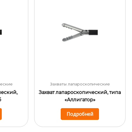
ческие
Захваты лапароскопические
ческий,
Захват лапароскопический, типа
б
«Аллигатор»
Подробней