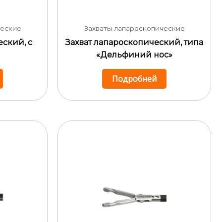
ческие
Захваты лапароскопические
еский, с
Захват лапароскопический, типа
«Дельфиний нос»
Подробней