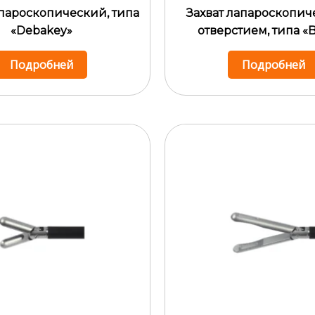
апароскопический, типа
Захват лапароскопич
«Debakey»
отверстием, типа «
Подробней
Подробней