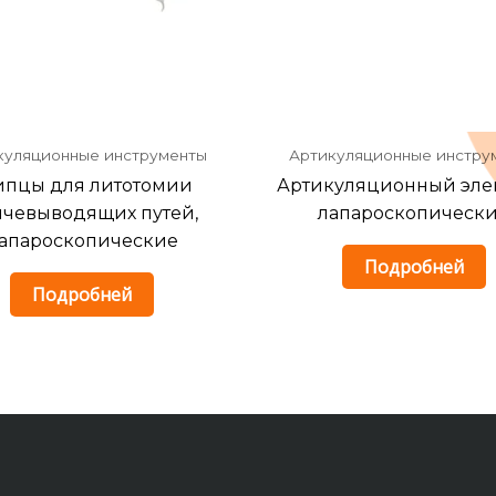
куляционные инструменты
Артикуляционные инстру
пцы для литотомии
Артикуляционный эле
чевыводящих путей,
лапароскопическ
апароскопические
Подробней
Подробней