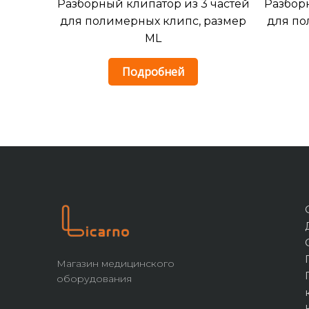
Разборный клипатор из 3 частей
Разборн
для полимерных клипс, размер
для по
ML
Подробней
Магазин медицинского
оборудования