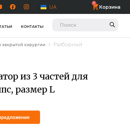
0
Корзина
UA
ТАТЬИ
КОНТАКТЫ
Разборный
 закрытой хирургии
тор из 3 частей для
с, размер L
Alternative:
предложение