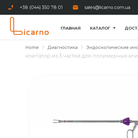
+38 (044) 350 78 01
sales@licarno.com.ua
ГЛАВНАЯ
КАТАЛОГ
ДОСТ
Home
Диагностика
Эндоскопические ин
клипатор из 3 частей для полимерных кли