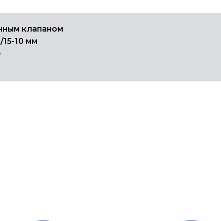
учным клапаном
5/15-10 мм
е