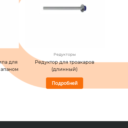
Редукторы
ипа для
Редуктор для троакаров
лапаном
(длинный)
Подробней