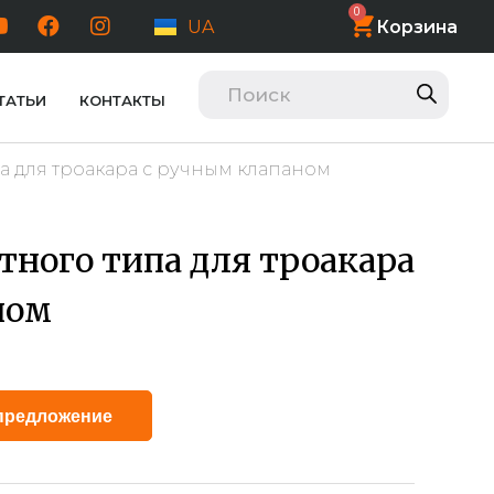
0
Корзина
UA
ТАТЬИ
КОНТАКТЫ
а для троакара с ручным клапаном
тного типа для троакара
ном
Alternative:
предложение