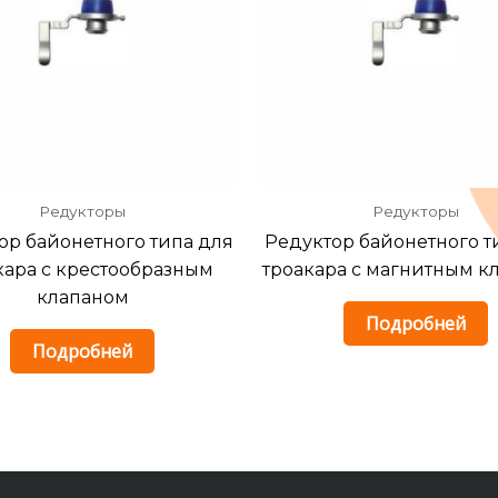
Редукторы
Редукторы
ор байонетного типа для
Редуктор байонетного т
кара с крестообразным
троакара с магнитным к
клапаном
Подробней
Подробней