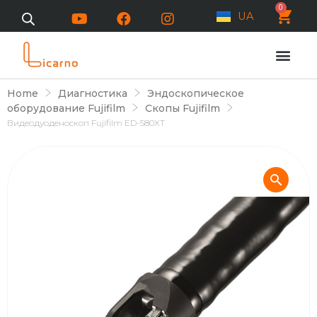
0
UA
Home
Диагностика
Эндоскопическое
оборудование Fujifilm
Скопы Fujifilm
Видеодуоденоскоп Fujifilm ED-580XT