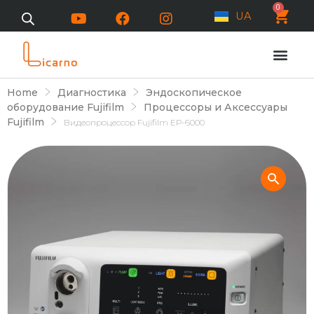
0
UA
Home
Диагностика
Эндоскопическое
оборудование Fujifilm
Процессоры и Аксессуары
Fujifilm
Видеопроцессор Fujifilm EP-6000