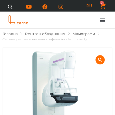
0
RU
Головна
Рентген обладнання
Мамографи
Cистема рентгенівська мамографічна Amulet Innovality