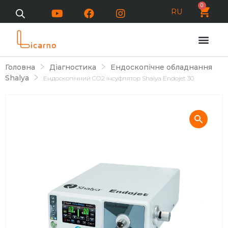
0
RU
Головна
Діагностика
Ендоскопічне обладнання
Shalya
Ендоскопічний СО2 інсуфлятор Shalya Endojet 30