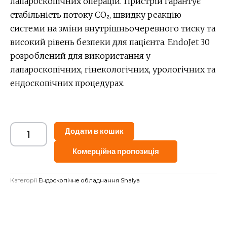
лапароскопічних операцій. Пристрій гарантує
стабільність потоку СО₂, швидку реакцію
системи на зміни внутрішньочеревного тиску та
високий рівень безпеки для пацієнта. EndoJet 30
розроблений для використання у
лапароскопічних, гінекологічних, урологічних та
ендоскопічних процедурах.
Alternative:
Додати в кошик
Комерційна пропозиція
Категорії
Ендоскопічне обладнання Shalya