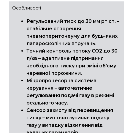
Особливості
Регульований тиск до 30 мм рт.ст. –
стабільне створення
пневмоперитонеуму для будь-яких
лапароскопічних втручань.
Точний контроль потоку СО2 до 30
л/хв – адаптивне підтримання
необхідного тиску при зміні об’єму
черевної порожнини.
Мікропроцесорна система
керування – автоматичне
регулювання подачі газу в режимі
реального часу.
Сенсор захисту від перевищення
тиску – миттєво зупиняє подачу
газу у випадку відхилення від
заданих параметрів.