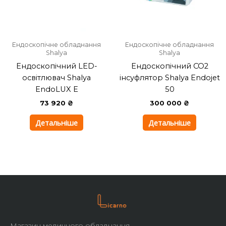
Ендоскопічне обладнання
Ендоскопічне обладнання
Shalya
Shalya
Ендоскопічний LED-
Ендоскопічний СО2
освітлювач Shalya
інсуфлятор Shalya Endojet
EndoLUX E
50
73 920
₴
300 000
₴
Детальніше
Детальніше
Магазин медичного обладнання