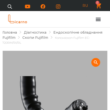
0
RU
Головна
Діагностика
Ендоскопічне обладнання
Fujifilm
Скопи Fujifilm
Колоноскоп Fujifilm EC-
720RM/RI/RL