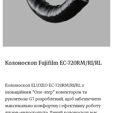
Колоноскоп Fujifilm EC-720RM/RI/RL
Колоноскоп ELUXEO EC-720RM/RI/RL з
іноваційним “One-step” конектором та
рукояткою G7 розроблений, щоб забезпечити
максимально комфортну і ефективну роботу
лікаря-ендоскопіста. Даний колоноскоп має