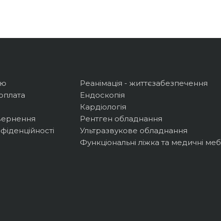
ію
Реанімація - життєзабезпечення
оплата
Ендоскопія
Кардіологія
вернення
Рентген обладнання
фіденційності
Ультразвукове обладнання
Функціональні ліжка та медичні меб