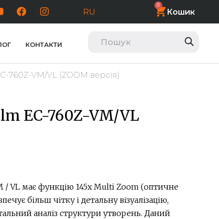
0
Кошик
RU
ЛОГ
КОНТАКТИ
EC-760Z-VM/VL (ZOOM версія)
film EC-760Z-VM/VL
/ VL має функцію 145х Multi Zoom (оптичне
езпечує більш чітку і детальну візуалізацію,
альний аналіз структури утворень. Даний