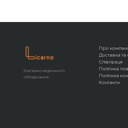
Про компан
Доставка та 
Співпраця
Політика по
Магазин медичного
Політика кон
обладнання
Контакти