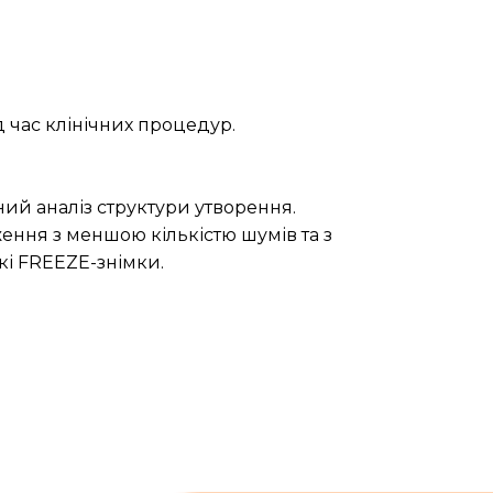
д час клінічних процедур.
ий аналіз структури утворення.
ння з меншою кількістю шумів та з
кі FREEZE-знімки.