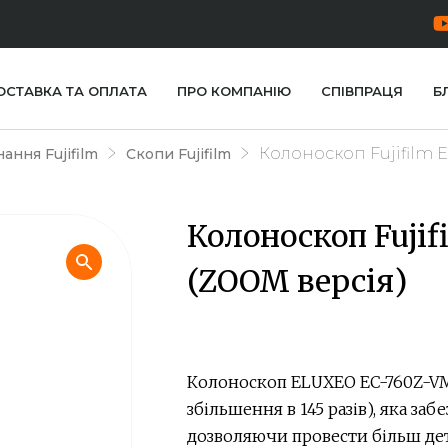
ОСТАВКА ТА ОПЛАТА
ПРО КОМПАНІЮ
СПІВПРАЦЯ
Б
Колоноскоп Fujifilm 
ання Fujifilm
Скопи Fujifilm
Колоноскоп Fuji
(ZOOM версія)
Колоноскоп ELUXEO EC-760Z-VM 
збільшення в 145 разів), яка заб
дозволяючи провести більш дет