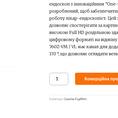
ендоскоп з інноваційним “One-
розроблений, щоб забезпечит
роботу лікар-ендоскопіст. Цей
дозволяє спостерігати за карти
високою Full HD роздільною зд
цифровому форматі на відміну 
760Z-VM / VL має канал для дод
170 °, що дозволяє оглядати ве
Комерційна про
Категорії
Скопи Fujifilm