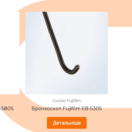
Скопи Fujifilm
B-580S
Бронхоскоп Fujifilm EB-530S
Детальніше