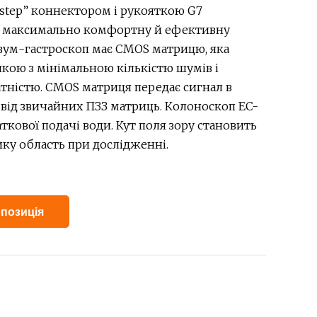
step” коннектором і рукояткою G7
и максимально комфортну й ефективну
 зум-гастроскоп має CMOS матрицю, яка
нкою з мінімальною кількістю шумів і
атністю. CMOS матриця передає сигнал в
від звичайних ПЗЗ матриць. Колоноскоп EC-
аткової подачі води. Кут поля зору становить
лику область при дослідженні.
Alternative:
позиція