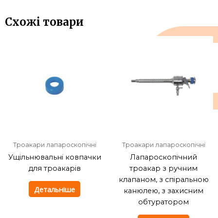
Схожі товари
Троакари лапароскопічні
Троакари лапароскопічні
Ущільнювальні ковпачки
Лапароскопічний
для троакарів
троакар з ручним
клапаном, з спіральною
Детальніше
канюлею, з захисним
обтуратором