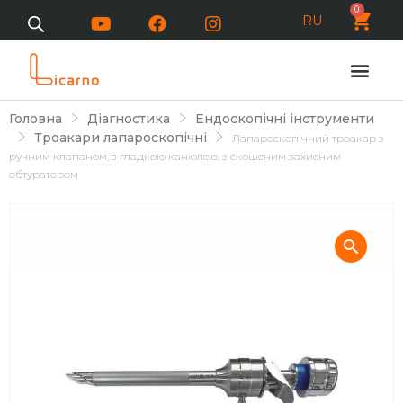
0
RU
Головна
Діагностика
Ендоскопічні інструменти
Троакари лапароскопічні
Лапароскопічний троакар з
ручним клапаном, з гладкою канюлею, з скошеним захисним
обтуратором