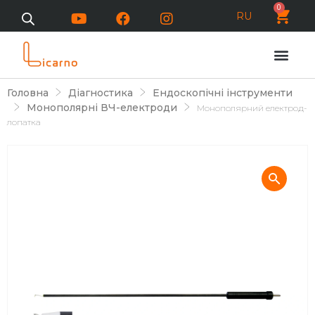
0
RU
Головна
Діагностика
Ендоскопічні інструменти
Монополярні ВЧ-електроди
Монополярний електрод-
лопатка