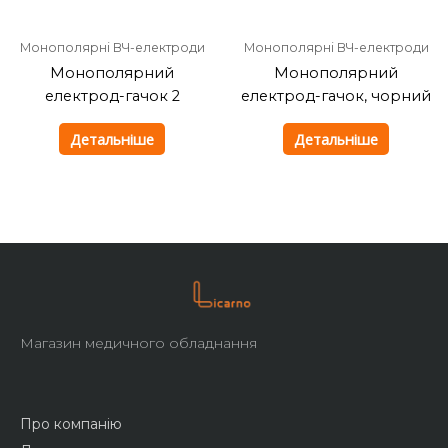
Монополярні ВЧ-електроди
Монополярні ВЧ-електроди
Монополярний
Монополярний
електрод-гачок 2
електрод-гачок, чорний
Детальніше
Детальніше
Магазин медичного обладнання
Про компанію