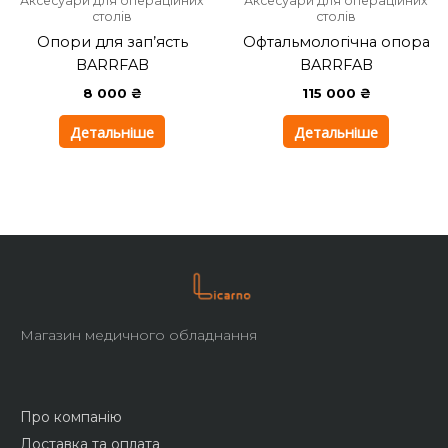
Аксесуари для операційних
Аксесуари для операційних
столів
столів
Опори для зап’ясть
Офтальмологічна опора
BARRFAB
BARRFAB
8 000
₴
115 000
₴
Детальніше
Детальніше
Магазин медичного обладнання
Про компанію
Доставка та оплата