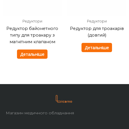
Редуктори
Редуктори
Редуктор байонетного
Редуктор для троакарів
типу для троакару з
(довгий)
магнітним клапаном
Детальніше
Детальніше
Магазин медичного обладнання