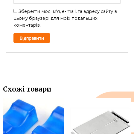
Зберегти моє ім'я, e-mail, та адресу сайту в
цьому браузері для моїх подальших
коментарів.
A
l
t
e
r
n
Схожі товари
a
t
i
v
e
: