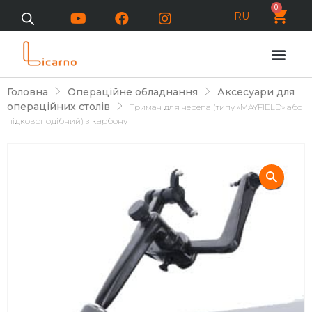
0
RU
Головна
Операційне обладнання
Аксесуари для
операційних столів
Тримач для черепа (типу «MAYFIELD» або
підковоподібний) з карбону