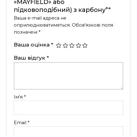
«MAYFIELD» або
підковоподібний) з карбону”“
Ваша e-mail адреса не
оприлюднюватиметься.
Обов’язкові поля
позначені
*
Ваша оцінка
*
Ваш відгук
*
Ім'я
*
Email
*