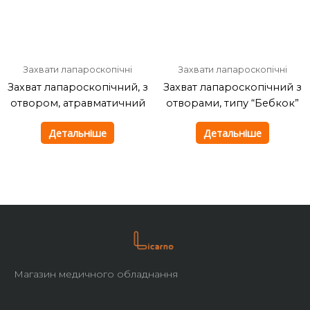
Захвати лапароскопічні
Захвати лапароскопічні
Захват лапароскопічний, з
Захват лапароскопічний з
отвором, атравматичний
отворами, типу “Бебкок”
Детальніше
Детальніше
Магазин медичного обладнання