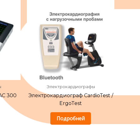
ы
Электрокардиографы
AC 300
Электрокардиограф CardioTest /
ErgoTest
Подробней