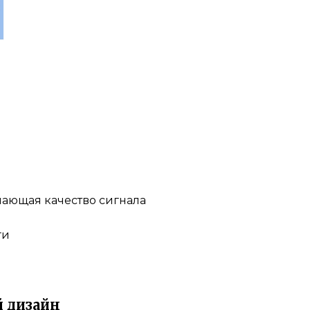
чшающая качество сигнала
ги
 дизайн