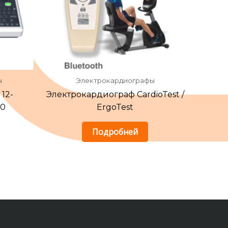
ы
Электрокардиографы
12-
Электрокардиограф CardioTest /
20
ErgoTest
Подробней