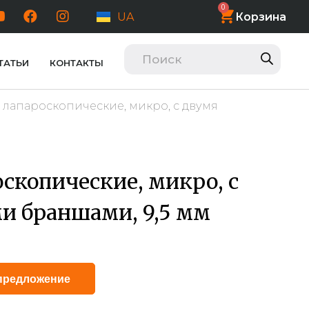
0
Корзина
UA
ТАТЬИ
КОНТАКТЫ
лапароскопические, микро, с двумя
копические, микро, с
и браншами, 9,5 мм
Alternative:
предложение