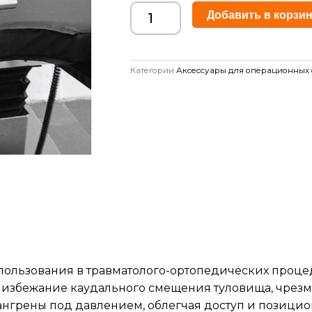
Добавить в корзи
Категории
Аксессуары для операционных 
льзования в травматолого-ортопедических процеду
избежание каудального смещения туловища, чрезм
гангрены под давлением, облегчая доступ и позици