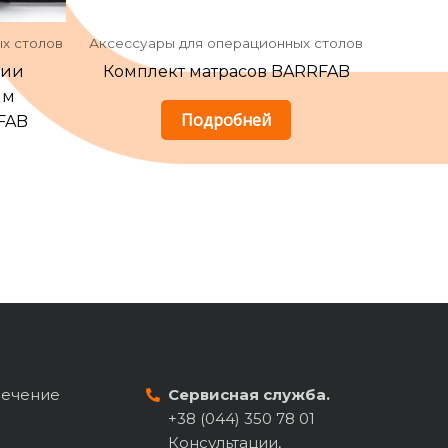
х столов
Аксессуары для операционных столов
ции
Комплект матрасов BARRFAB
ым
Подробней
FAB
печение
Сервисная служба.
+38 (044) 350 78 01
Консультации,