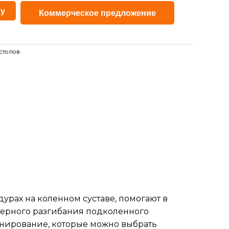
Alternative:
ну
Коммерческое предложение
столов
рах на коленном суставе, помогают в
ерного разгибания подколенного
онирование, которые можно выбрать