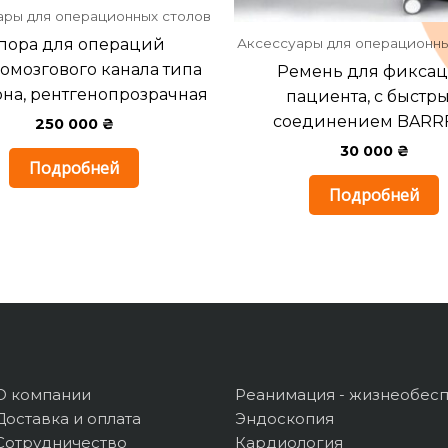
ары для операционных столов
пора для операций
Аксессуары для операционны
омозгового канала типа
Ремень для фикса
на, рентгенопрозрачная
пациента, с быстр
соединением BARR
250 000
₴
30 000
₴
Подробней
Подробней
О компании
Реанимация - жизнеобес
Доставка и оплата
Эндоскопия
Сотрудничество
Кардиология