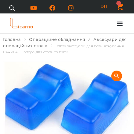
0
RU
Головна
Операційне обладнання
Аксесуари для
операційних столів
Гелеві аксесуари для позиціонування
BARRFAB – опора для стопи та п’яти