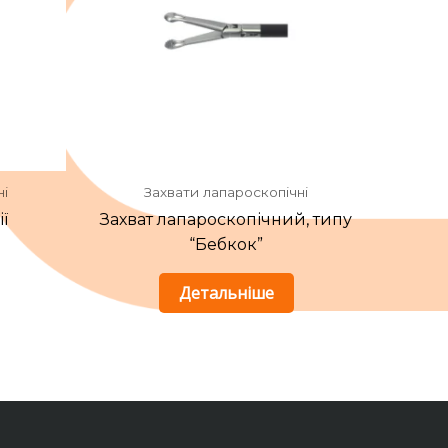
ні
Захвати лапароскопічні
ї
Захват лапароскопічний, типу
“Бебкок”
Детальніше