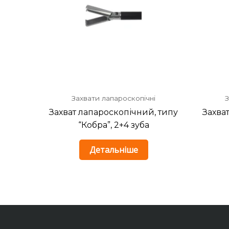
Захвати лапароскопічні
З
Захват лапароскопічний, типу
Захва
“Кобра”, 2+4 зуба
Детальніше