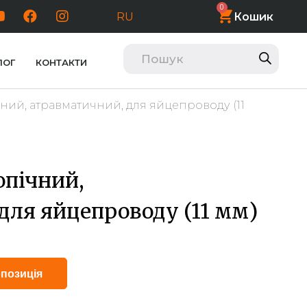
0
Кошик
RU
ЛОГ
КОНТАКТИ
ний, атравматичний, для яйцепроводу (11
опічний,
для яйцепроводу (11 мм)
Alternative:
позиція