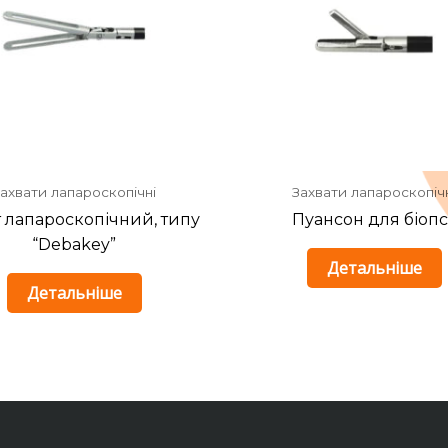
ахвати лапароскопічні
Захвати лапароскопіч
т лапароскопічний, типу
Пуансон для біопсі
“Debakey”
Детальніше
Детальніше