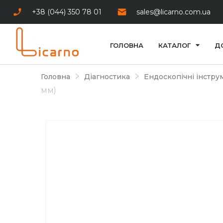
+38 (044) 350 78 01
sales@licarno.com.ua
ГОЛОВНА
КАТАЛОГ
Д
Головна
Діагностика
Ендоскопічні інстру
мм)