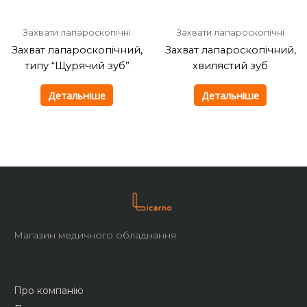
Захвати лапароскопічні
Захвати лапароскопічні
Захват лапароскопічний,
Захват лапароскопічний,
типу “Щурячий зуб”
хвилястий зуб
Детальніше
Детальніше
Магазин медичного обладнання
Про компанію