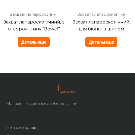
Захвати лапароскопічні
Захвати лапароскопічні
Захват лапароскопічний, з
Захват лапароскопічний,
отвором, типу “Bowel”
для біопсії з шипом
Детальніше
Детальніше
Магазин медичного обладнання
Про компанію