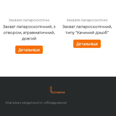
Захвати лапароскопічні
Захвати лапароскопічні
Захват лапароскопічний, з
Захват лапароскопічний,
отвором, атравматичний,
типу “Качиний дзьоб”
довгий
Детальніше
Детальніше
Магазин медичного обладнання