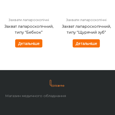
Захвати лапароскопічні
Захвати лапароскопічні
Захват лапароскопічний,
Захват лапароскопічний,
типу “Бебкок”
типу “Щурячий зуб”
Детальніше
Детальніше
Магазин медичного обладнання