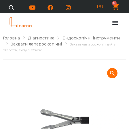
0
RU
Головна
Діагностика
Ендоскопічні інструменти
Захвати лапароскопічні
Захват лапароскопічний, з
отвором, типу “Бебкок”